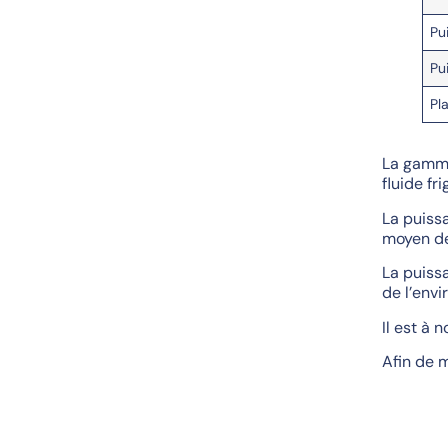
Pu
Pu
Pl
La gamme
fluide fr
La puissa
moyen de
La puissa
de l’env
Il est à 
Afin de m