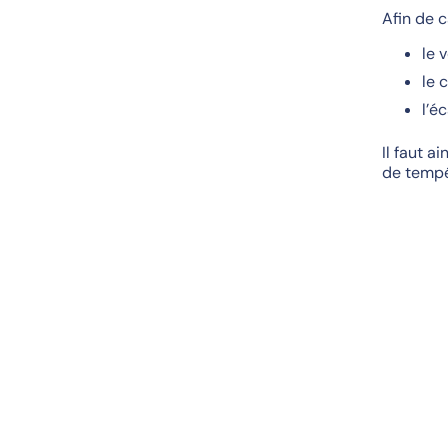
Afin de c
le 
le 
l’é
Il faut a
de tempé