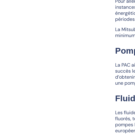
Pour alle
instances
énergéti
périodes 
La Mitsu
minimum 
Pomp
La PAC a
succès le
d’obteni
une pomp
Flui
Les flui
fluorés, 
pompes M
europée