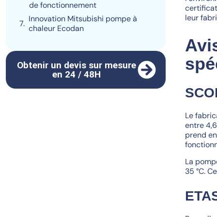
de fonctionnement
certific
leur fabr
Innovation Mitsubishi pompe à
chaleur Ecodan
Avi
spé
Obtenir un devis sur mesure
en 24 / 48H
SCOP
Le fabri
entre 4,6
prend en
fonction
La pompe
35 °C. Ce
ETAS