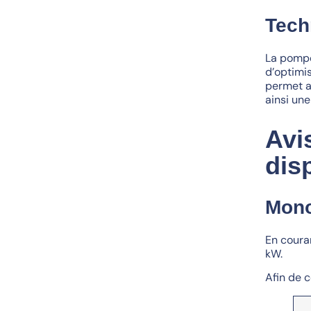
Tech
La pompe
d’optimi
permet a
ainsi une
Avi
dis
Mon
En couran
kW.
Afin de c