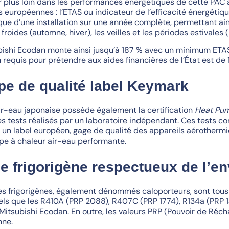
r plus loin dans les performances énergétiques de cette PAC a
 européennes : l’ETAS ou indicateur de l’efficacité énergétiqu
que d’une installation sur une année complète, permettant ai
froides (automne, hiver), les veilles et les périodes estivales 
bishi Ecodan monte ainsi jusqu’à 187 % avec un minimum ETAS à 
requis pour prétendre aux aides financières de l’État est de 
e de qualité label Keymark
ir-eau japonaise possède également la certification
Heat Pu
s tests réalisés par un laboratoire indépendant. Ces tests co
r un label européen, gage de qualité des appareils aérother
e à chaleur air-eau performante.
de frigorigène respectueux de l’e
des frigorigènes, également dénommés caloporteurs, sont tous
tels que les R410A (PRP 2088), R407C (PRP 1774), R134a (PRP 1
itsubishi Ecodan. En outre, les valeurs PRP (Pouvoir de Réch
nne.