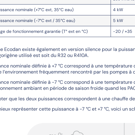
issance nominale (+7°C ext, 35°C eau)
4 kW
issance nominale (-7°C ext / 35°C eau)
5 kW
age de fonctionnement garantie (T° ext en °C)
-20 / +35
 Ecodan existe également en version silence pour la puissance
igorigène utilisé est soit du R32 ou R410A.
nce nominale définie à +7 °C correspond à une température d’e
 l’environnement fréquemment rencontré par les pompes à ch
nce nominale définie à -7 °C correspond à une température d’e
ironnement ambiant en période de saison froide quand les PAC 
noter que les deux puissances correspondent à une chauffe de 
ieux représenter cette puissance à -7 °C et +7 °C, voici un s