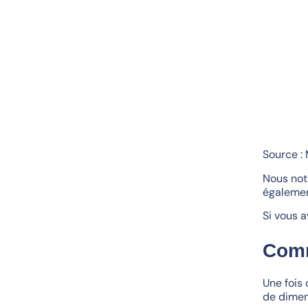
Source : 
Nous not
également
Si vous a
Comm
Une fois 
de dimen